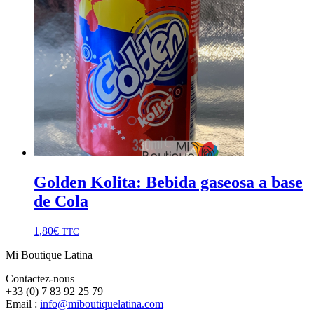
Golden Kolita: Bebida gaseosa a base
de Cola
1,80
€
TTC
Mi Boutique Latina
Contactez-nous
+33 (0) 7 83 92 25 79
Email :
info@miboutiquelatina.com