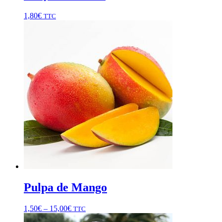
1,80
€
TTC
Pulpa de Mango
1,50
€
–
15,00
€
TTC