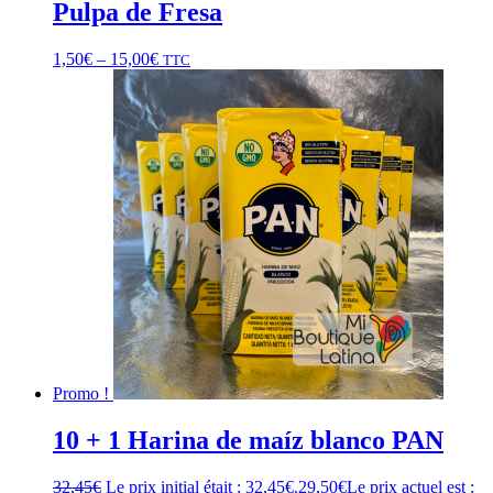
Pulpa de Fresa
1,50
€
–
15,00
€
TTC
Promo !
10 + 1 Harina de maíz blanco PAN
32,45
€
Le prix initial était : 32,45€.
29,50
€
Le prix actuel est :