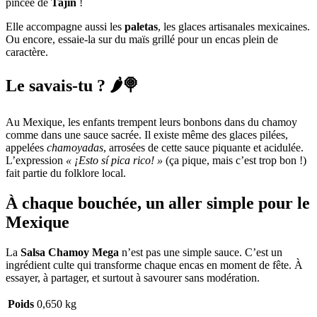
pincée de
Tajín
!
Elle accompagne aussi les
paletas
, les glaces artisanales mexicaines.
Ou encore, essaie-la sur du maïs grillé pour un encas plein de
caractère.
Le savais-tu ? 🌶️🍭
Au Mexique, les enfants trempent leurs bonbons dans du chamoy
comme dans une sauce sacrée. Il existe même des glaces pilées,
appelées
chamoyadas
, arrosées de cette sauce piquante et acidulée.
L’expression
« ¡Esto sí pica rico! »
(ça pique, mais c’est trop bon !)
fait partie du folklore local.
À chaque bouchée, un aller simple pour le
Mexique
La
Salsa Chamoy Mega
n’est pas une simple sauce. C’est un
ingrédient culte qui transforme chaque encas en moment de fête. À
essayer, à partager, et surtout à savourer sans modération.
Poids
0,650 kg