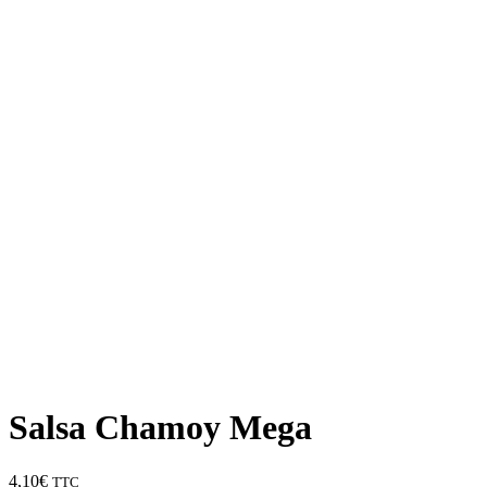
Salsa Chamoy Mega
4,10
€
TTC