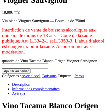
Viogner Sauvignon
19,90
€
TTC
Vin blanc Viogner Sauvignon — Bouteille de 750ml
Interdiction de vente de boissons alcooliques aux
mineurs de moins de 18 ans – Code de la santé
publique, Art. L.3342-1 et L.3353-3. L’abus d’alcool
est dangereux pour la santé. A consommer avec
modération.
quantité de Vino Tacama Blanco Origen Viogner Sauvignon
Ajouter au panier
Catégories :
Avec alcool
,
Boissons
Étiquette :
Pérou
Description
Informations complémentaires
Avis (0)
Vino Tacama Blanco Origen