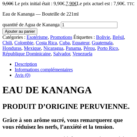
9,90
€
Le prix initial était : 9,90€.
7,90
€
Le prix actuel est : 7,90€.
TTC
Eau de Kananga — Bouteille de 221ml
quantité de Agua de Kananga
Ajouter au panier
Catégories :
Esotérisme
,
Promotions
Étiquettes :
Bolivie
,
Brésil
,
Chili
,
Colombie
,
Costa Rica
,
Cuba
,
Equateur
,
Guatemala
,
Honduras
,
Mexique
,
Nicaragua
,
Panama
,
Pérou
,
Porto Rico
,
République Dominicaine
,
Salvador
,
Venezuela
Description
Informations complémentaires
Avis (0)
EAU DE KANANGA
PRODUIT D’ORIGINE PERUVIENNE.
Grâce à son arôme sucré, vous remarquerez que
vous réduisez les nerfs, l’anxiété et la tension.