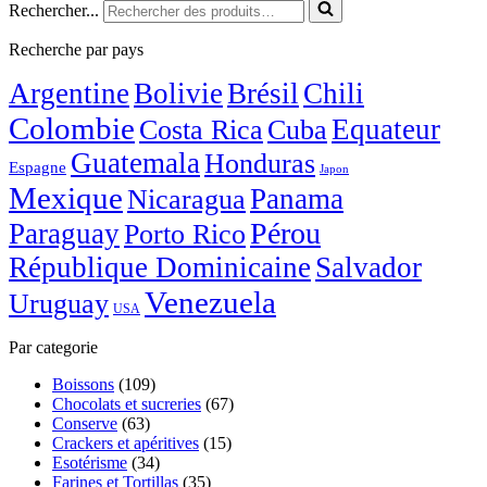
Rechercher...
Recherche par pays
Argentine
Bolivie
Brésil
Chili
Colombie
Costa Rica
Equateur
Cuba
Guatemala
Honduras
Espagne
Japon
Mexique
Nicaragua
Panama
Pérou
Paraguay
Porto Rico
République Dominicaine
Salvador
Venezuela
Uruguay
USA
Par categorie
Boissons
(109)
Chocolats et sucreries
(67)
Conserve
(63)
Crackers et apéritives
(15)
Esotérisme
(34)
Farines et Tortillas
(35)