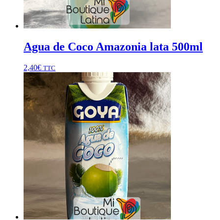
Agua de Coco Amazonia lata 500ml
2,40
€
TTC