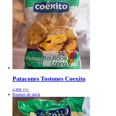
Patacones Tostones Coexito
4,80
€
TTC
Rupture de stock