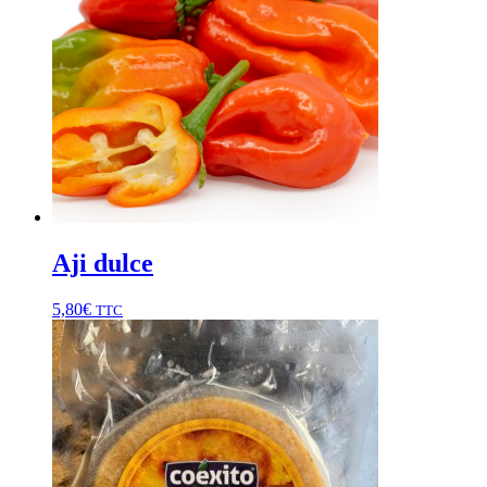
Aji dulce
5,80
€
TTC