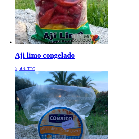
Aji limo congelado
5,50
€
TTC