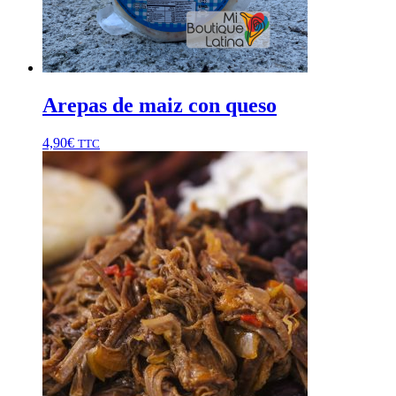
Arepas de maiz con queso
4,90
€
TTC