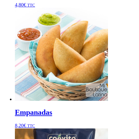
4,80
€
TTC
Empanadas
8,20
€
TTC