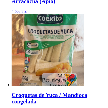
Arracacha (Apio)
4,50
€
TTC
Croquetas de Yuca / Mandioca
congelada