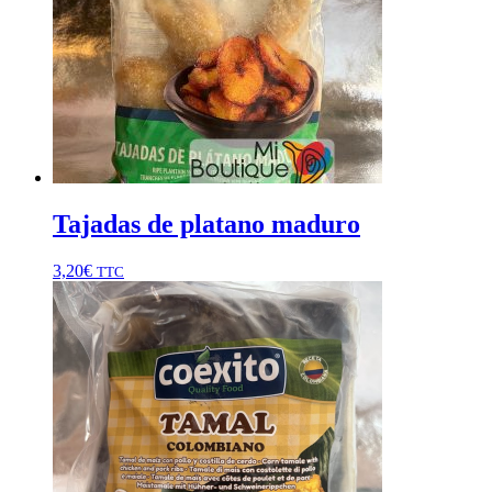
Tajadas de platano maduro
3,20
€
TTC