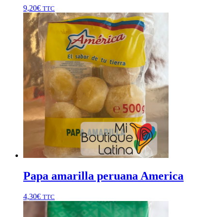
9,20
€
TTC
Papa amarilla peruana America
4,30
€
TTC