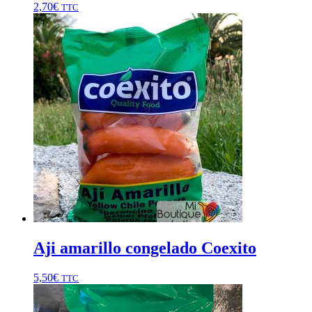
2,70
€
TTC
Aji amarillo congelado Coexito
5,50
€
TTC