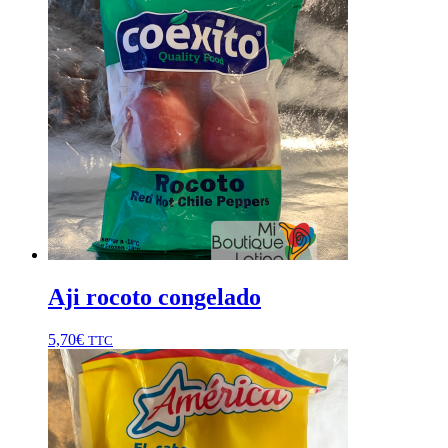
Aji rocoto congelado
5,70
€
TTC