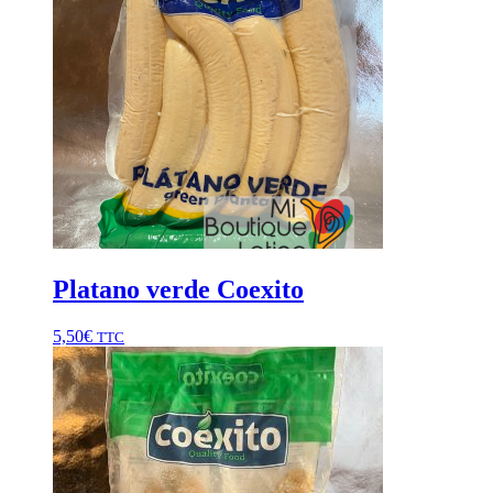
Platano verde Coexito
5,50
€
TTC