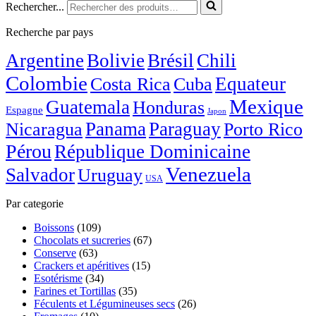
Rechercher...
Recherche par pays
Argentine
Bolivie
Brésil
Chili
Colombie
Costa Rica
Equateur
Cuba
Mexique
Guatemala
Honduras
Espagne
Japon
Nicaragua
Panama
Paraguay
Porto Rico
Pérou
République Dominicaine
Venezuela
Salvador
Uruguay
USA
Par categorie
Boissons
(109)
Chocolats et sucreries
(67)
Conserve
(63)
Crackers et apéritives
(15)
Esotérisme
(34)
Farines et Tortillas
(35)
Féculents et Légumineuses secs
(26)