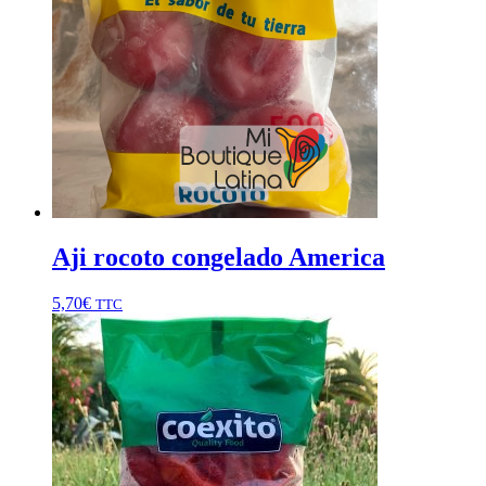
Aji rocoto congelado America
5,70
€
TTC