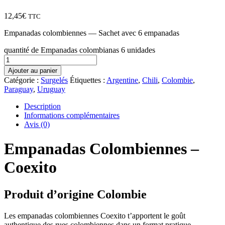
12,45
€
TTC
Empanadas colombiennes — Sachet avec 6 empanadas
quantité de Empanadas colombianas 6 unidades
Ajouter au panier
Catégorie :
Surgelés
Étiquettes :
Argentine
,
Chili
,
Colombie
,
Paraguay
,
Uruguay
Description
Informations complémentaires
Avis (0)
Empanadas Colombiennes –
Coexito
Produit d’origine Colombie
Les empanadas colombiennes Coexito t’apportent le goût
authentique des rues colombiennes dans un format pratique.