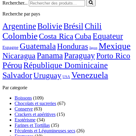
Rechercher...
Recherche par pays
Argentine
Bolivie
Brésil
Chili
Colombie
Costa Rica
Equateur
Cuba
Mexique
Guatemala
Honduras
Espagne
Japon
Nicaragua
Panama
Paraguay
Porto Rico
Pérou
République Dominicaine
Venezuela
Salvador
Uruguay
USA
Par categorie
Boissons
(109)
Chocolats et sucreries
(67)
Conserve
(63)
Crackers et apéritives
(15)
Esotérisme
(34)
Farines et Tortillas
(35)
Féculents et Légumineuses secs
(26)