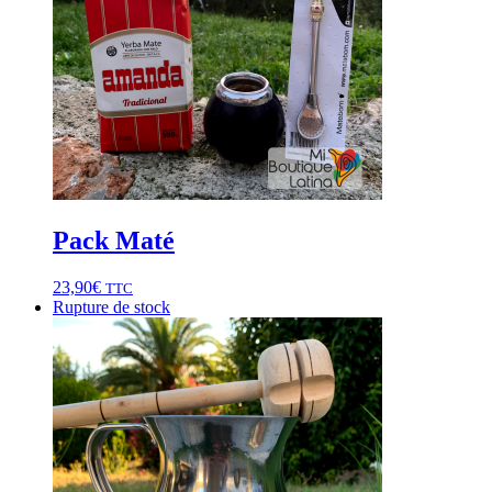
Pack Maté
23,90
€
TTC
Rupture de stock