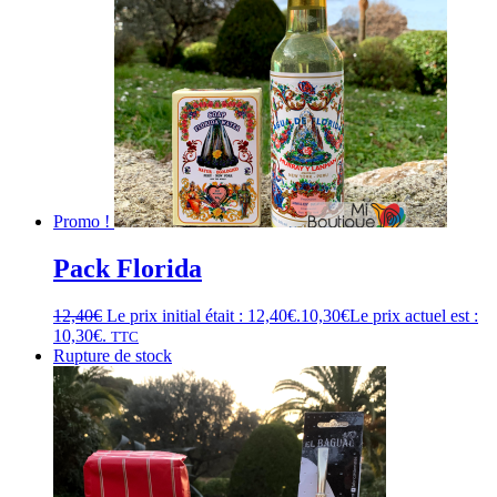
Promo !
Pack Florida
12,40
€
Le prix initial était : 12,40€.
10,30
€
Le prix actuel est :
10,30€.
TTC
Rupture de stock