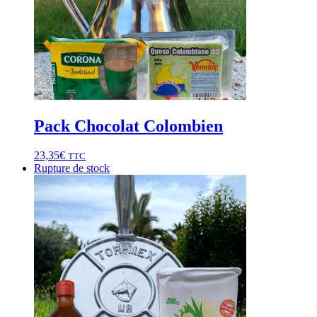
Pack Chocolat Colombien
23,35
€
TTC
Rupture de stock