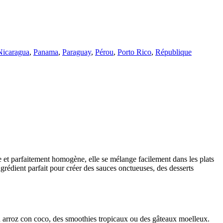
Nicaragua
,
Panama
,
Paraguay
,
Pérou
,
Porto Rico
,
République
e et parfaitement homogène, elle se mélange facilement dans les plats
ngrédient parfait pour créer des sauces onctueuses, des desserts
 un arroz con coco, des smoothies tropicaux ou des gâteaux moelleux.