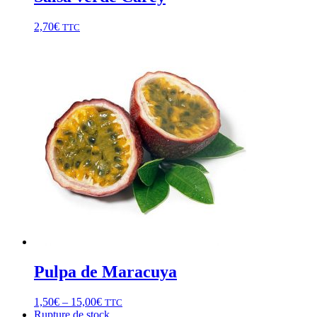
2,70
€
TTC
Pulpa de Maracuya
1,50
€
–
15,00
€
TTC
Rupture de stock