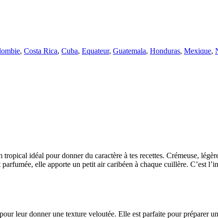
lombie
,
Costa Rica
,
Cuba
,
Equateur
,
Guatemala
,
Honduras
,
Mexique
,
tropical idéal pour donner du caractère à tes recettes. Crémeuse, légèr
arfumée, elle apporte un petit air caribéen à chaque cuillère. C’est l’i
 pour leur donner une texture veloutée. Elle est parfaite pour préparer