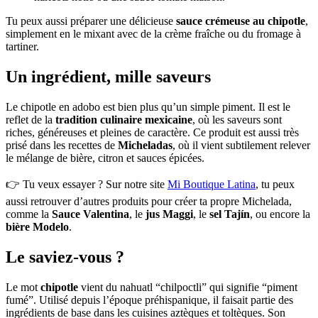
Tu peux aussi préparer une délicieuse
sauce crémeuse au chipotle
,
simplement en le mixant avec de la crème fraîche ou du fromage à
tartiner.
Un ingrédient, mille saveurs
Le chipotle en adobo est bien plus qu’un simple piment. Il est le
reflet de la
tradition culinaire mexicaine
, où les saveurs sont
riches, généreuses et pleines de caractère. Ce produit est aussi très
prisé dans les recettes de
Micheladas
, où il vient subtilement relever
le mélange de bière, citron et sauces épicées.
👉 Tu veux essayer ? Sur notre site
Mi Boutique Latina
, tu peux
aussi retrouver d’autres produits pour créer ta propre Michelada,
comme la
Sauce Valentina
, le
jus Maggi
, le
sel Tajín
, ou encore la
bière Modelo
.
Le saviez-vous ?
Le mot
chipotle
vient du nahuatl “chilpoctli” qui signifie “piment
fumé”. Utilisé depuis l’époque préhispanique, il faisait partie des
ingrédients de base dans les cuisines aztèques et toltèques. Son