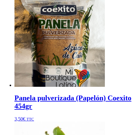
Panela pulverizada (Papelón) Coexito
454gr
3,50
€
TTC