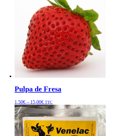
Pulpa de Fresa
1,50
€
–
15,00
€
TTC