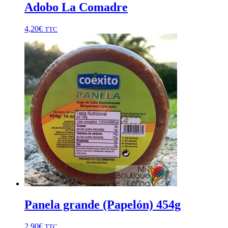
Adobo La Comadre
4,20
€
TTC
Panela grande (Papelón) 454g
2,90
€
TTC